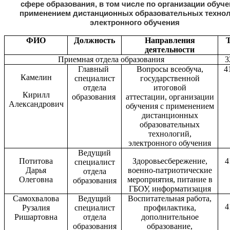
сфере образования, в том числе по организации обуче
применением дистанционных образовательных технол
электронного обучения
ФИО
Должность
Направления
деятельности
Приемная отдела образования
3
Главный
Вопросы всеобуча,
4
Камелин
специалист
государственной
отдела
итоговой
Кирилл
образования
аттестации,
организации
Александрович
обучения с применением
дистанционных
образовательных
технологий
,
электронного обучения
Ведущий
Потитова
Здоровьесбережение
,
4
специалист
Дарья
военно-патриотические
отдела
Олеговна
мероприятия,
питание в
образования
ГБОУ,
информатизация
Самохвалова
Ведущий
Воспитательная работа,
4
Рузалия
специалист
профилактика,
Ришартовна
отдела
дополнительное
образования
образование,