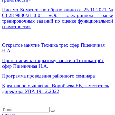
П
исьмо Комитета по образованию от 25.11.2021 №
03-28-9830/21-0-0 «Об электронном банке
тренировочных заданий по оценке функциональной
грамотности»
Открытое занятие Техника трёх сфер Пшеничная
Н.А
.
Презентация к открытому занятию Техника трёх
сфер Пшеничная Н.А.
Программа проведения районного семинара
Креативное мышление. Воробьева ЕВ, заместитель
директора УВР. 19.12.2022
Goto Top