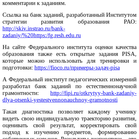
комментарии к заданиям.
Ссылка на банк заданий, разработанный Институтом
стратегии развития образования РАО:
http://skiv.instrao.ru/bank-
zadaniy/%20https:/fg.resh.edu.ru
На сайте Федерального института оценки качества
образования также есть открытые задания PISA,
которые можно использовать для тренировки и
подготовки:
https://fioco.ru/примеры-задач-pisa
А Федеральный институт педагогических измерений
разработал банк заданий по естественнонаучной
грамонтности:
http://fipi.ru/otkrytyy-bank-zadaniy-
dlya-otsenki-yestestvennonauchnoy-gramotnosti
Такая диагностика позволяет каждому ученику
видеть свою индивидуальную траекторию развития,
оценивать свой результат, корректировать свой
подход к изучению предметов, формированию
собственных навыков. Результаты диагностики – это