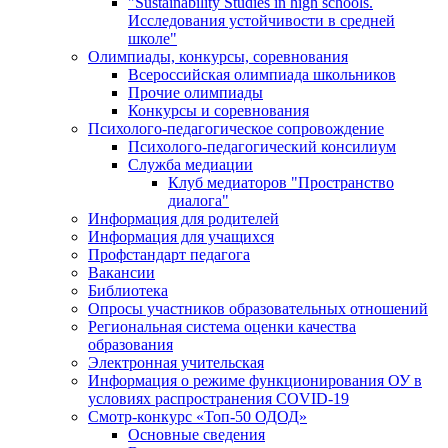
"Sustainability Studies in high schools.
Исследования устойчивости в средней
школе"
Олимпиады, конкурсы, соревнования
Всероссийская олимпиада школьников
Прочие олимпиады
Конкурсы и соревнования
Психолого-педагогическое сопровождение
Психолого-педагогический консилиум
Служба медиации
Клуб медиаторов "Пространство
диалога"
Информация для родителей
Информация для учащихся
Профстандарт педагога
Вакансии
Библиотека
Опросы участников образовательных отношений
Региональная система оценки качества
образования
Электронная учительская
Информация о режиме функционирования ОУ в
условиях распространения COVID-19
Смотр-конкурс «Топ-50 ОДОД»
Основные сведения