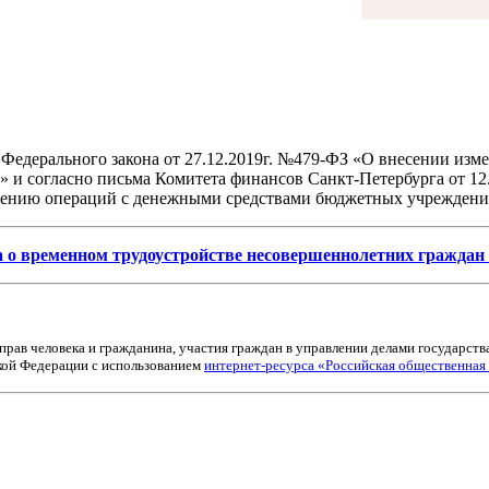
й Федерального закона от 27.12.2019г. №479-ФЗ «О внесении из
 и согласно письма Комитета финансов Санкт-Петербурга от 12.
лению операций с денежными средствами бюджетных учреждени
 о временном трудоустройстве несовершеннолетних граждан 
прав человека и гражданина, участия граждан в управлении делами государств
кой Федерации с использованием
интернет-ресурса «Российская общественная