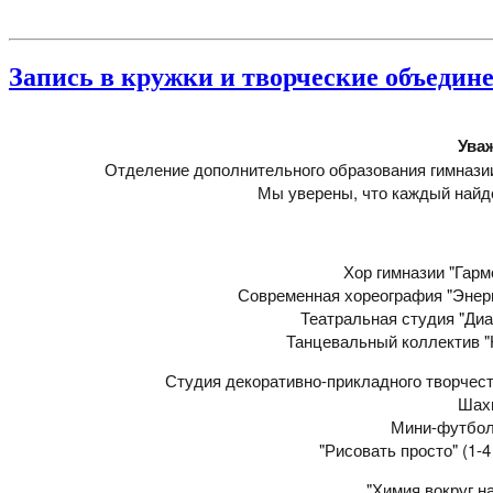
Запись в кружки и творческие объеди
Ува
Отделение дополнительного образования гимназии 
Мы уверены, что каждый найде
Хор гимназии "Гармо
Современная хореография "Энерги
Театральная студия "Диал
Танцевальный коллектив "К
Студия декоративно-прикладного творчест
Шахм
Мини-футбол 
"Рисовать просто" (1-
"Химия вокруг на