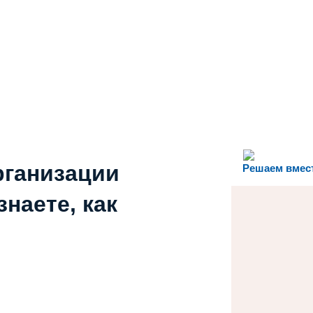
рганизации
Решаем вмес
наете, как