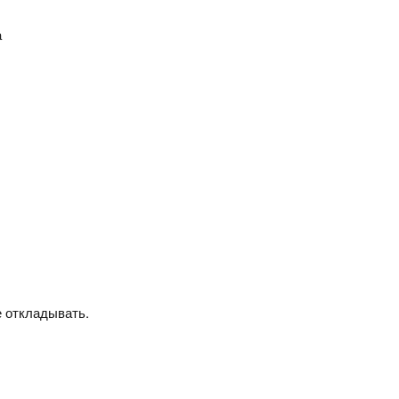
а
е откладывать.