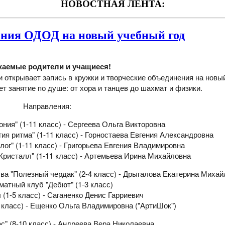
НОВОСТНАЯ ЛЕНТА:
нения ОДОД на новый учебный год
жаемые родители и учащиеся!
открывает запись в кружки и творческие объединения на новый
т занятие по душе: от хора и танцев до шахмат и физики.
Направления:
ния" (1-11 класс) - Сергеева Ольга Викторовна
я ритма" (1-11 класс) - Горностаева Евгения Александровна
ог" (1-11 класс) - Григорьева Евгения Владимировна
ристалл" (1-11 класс) - Артемьева Ирина Михайловна
ва "Полезный чердак" (2-4 класс) - Дрыгалова Екатерина Миха
атный клуб "Дебют" (1-3 класс)
(1-5 класс) - Саганенко Денис Гарриевич
4 класс) - Ещенко Ольга Владимировна ("АртиШок")
с" (8-10 класс) - Андреева Вера Николаевна