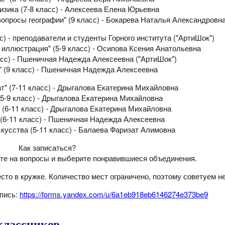
зика (7-8 класс) - Алексеева Елена Юрьевна
вопросы географии" (9 класс) - Бокарева Наталья Александровн
с) - преподаватели и студенты Горного института ("АртиШок")
иллюстрация" (5-9 класс) - Осипова Ксения Анатольевна
асс) - Пшеничная Надежда Алексеевна ("АртиШок")
 (9 класс) - Пшеничная Надежда Алексеевна
" (7-11 класс) - Дрыгалова Екатерина Михайловна
-9 класс) - Дрыгалова Екатерина Михайловна
(6-11 класс) - Дрыгалова Екатерина Михайловна
(6-11 класс) - Пшеничная Надежда Алексеевна
кусства (5-11 класс) - Балаева Фаризат Алимовна
Как записаться?
ьте на вопросы и выберите понравившиеся объединения.
сто в кружке. Количество мест ограничено, поэтому советуем н
пись:
https://forms.yandex.com/u/6a1eb918eb6146274e373be9
классников