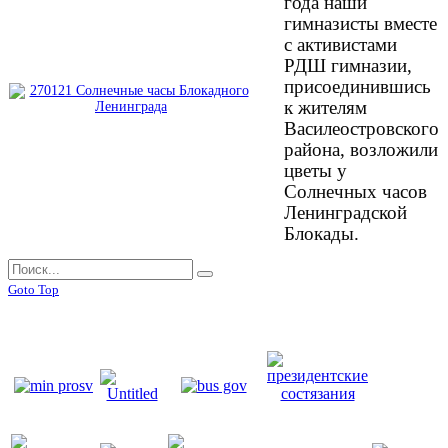
года наши
гимназисты вместе
с активистами
РДШ гимназии,
присоединившись
к жителям
Василеостровского
района, возложили
цветы у
Солнечных часов
Ленинградской
Блокады.
Goto Top