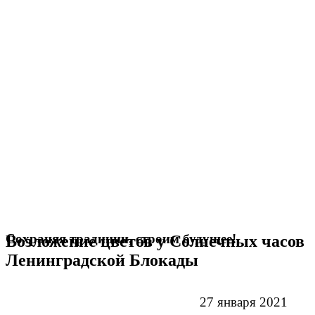
Сохраняя традиции, строим будущее!
Возложение цветов у Солнечных часов
Ленинградской Блокады
27 января 2021