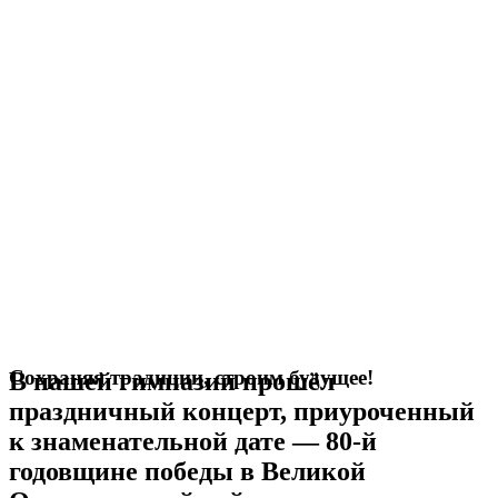
Сохраняя традиции, строим будущее!
В нашей гимназии прошёл
праздничный концерт, приуроченный
к знаменательной дате — 80-й
годовщине победы в Великой