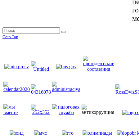
п
г
м
Goto Top